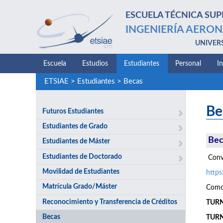
ESCUELA TÉCNICA SUP
INGENIERÍA AERON
UNIVER
Escuela
Estudios
Estudiantes
Personal
I
ETSIAE
>
Estudiantes
>
Becas
Be
Futuros Estudiantes
Estudiantes de Grado
Bec
Estudiantes de Máster
Estudiantes de Doctorado
Convo
Movilidad de Estudiantes
http
Matrícula Grado/Máster
Como 
Reconocimiento y Transferencia de Créditos
TURNO
Becas
TURN