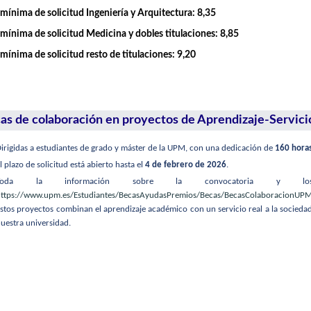
mínima de solicitud Ingeniería y Arquitectura: 8,35
mínima de solicitud Medicina y dobles titulaciones: 8,85
mínima de solicitud resto de titulaciones: 9,20
as de colaboración en proyectos de Aprendizaje-Servici
irigidas a estudiantes de grado y máster de la UPM, con una dedicación de
160 hora
l plazo de solicitud está abierto hasta el
4 de febrero de 2026
.
Toda la información sobre la convocatoria y los 
ttps://www.upm.es/Estudiantes/BecasAyudasPremios/Becas/BecasColaboracionUP
stos proyectos combinan el aprendizaje académico con un servicio real a la sociedad
uestra universidad.