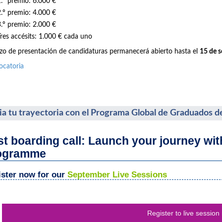
1.º premio: 6.000 €
2.º premio: 4.000 €
3.º premio: 2.000 €
Tres accésits: 1.000 € cada uno
azo de presentación de candidaturas permanecerá abierto hasta el
15 de 
ocatoria
cia tu trayectoria con el Programa Global de Graduados d
st boarding call: Launch your journey wi
ogramme
ster now for our
September Live Sessions
Register to live session