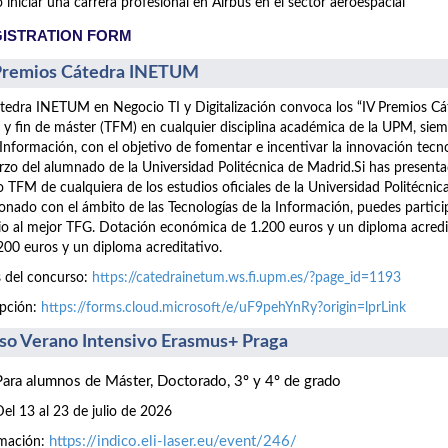
iniciar una carrera profesional en Airbus en el sector aeroespacial
ISTRATION FORM
Premios Cátedra INETUM
tedra INETUM en Negocio TI y Digitalización convoca los “IV Premios C
 y fin de máster (TFM) en cualquier disciplina académica de la UPM, siem
 Información, con el objetivo de fomentar e incentivar la innovación tecn
rzo del alumnado de la Universidad Politécnica de Madrid.Si has presen
 TFM de cualquiera de los estudios oficiales de la Universidad Politécnic
ionado con el ámbito de las Tecnologías de la Información, puedes part
o al mejor TFG. Dotación económica de 1.200 euros y un diploma acre
200 euros y un diploma acreditativo.
 del concurso:
https://catedrainetum.ws.fi.upm.es/?page_id=1193
ipción:
https://forms.cloud.microsoft/e/uF9pehYnRy?origin=lprLink
so Verano Intensivo Erasmus+ Praga
Para alumnos de Máster, Doctorado, 3º y 4º de grado
Del 13 al 23 de julio de 2026
https://indico.eli-laser.eu/event/246/
rmación: