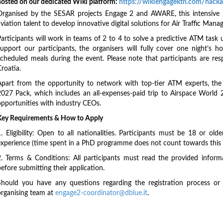
hosted on our dedicated Wiki platform:
https://wikiengagektn.com/hack
Organised by the SESAR projects Engage 2 and AWARE, this intensive 
viation talent to develop innovative digital solutions for Air Traffic Man
Participants will work in teams of 2 to 4 to solve a predictive ATM task 
support our participants, the organisers will fully cover one night’s
scheduled meals during the event. Please note that participants are re
roatia.
Apart from the opportunity to network with top-tier ATM experts, the 
2027 Pack, which includes an all-expenses-paid trip to Airspace World 2
opportunities with industry CEOs.
Key Requirements & How to Apply
1. Eligibility: Open to all nationalities. Participants must be 18 or o
experience (time spent in a PhD programme does not count towards this l
2. Terms & Conditions: All participants must read the provided inform
efore submitting their application.
Should you have any questions regarding the registration process or e
organising team at
engage2-coordinator@dblue.it
.