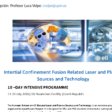
ipción: Profesor Luca Volpe:
l.volpe@upm.es