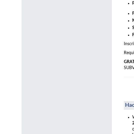
Inscr
Requi
GRA
SUB
Hac