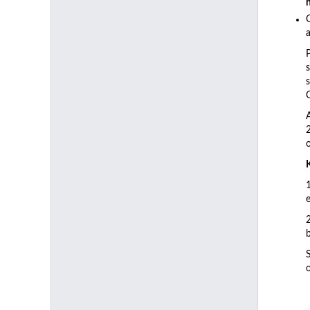
a
C
b