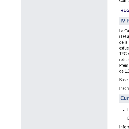
Como 
REG
IV 
La Cá
(TFG)
de la
esfue
TFG o
relac
Premi
de 1.
Bases
Inscr
Cur
Info