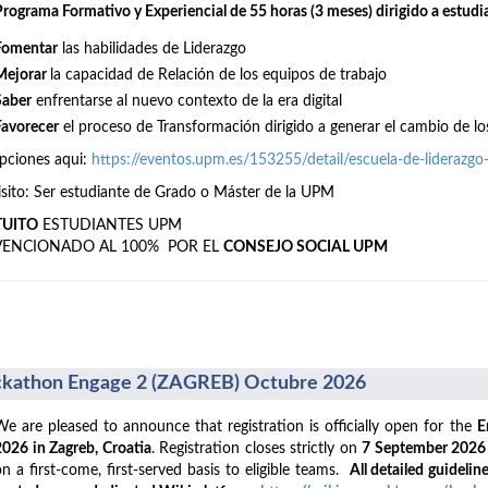
Programa Formativo y Experiencial de 55 horas (3 meses) dirigido a estudi
Fomentar
las habilidades de Liderazgo
Mejorar
la capacidad de Relación de los equipos de trabajo
Saber
enfrentarse al nuevo contexto de la era digital
Favorecer
el proceso de Transformación dirigido a generar el cambio de lo
ipciones aqui:
https://eventos.upm.es/153255/detail/escuela-de-liderazg
sito: Ser estudiante de Grado o Máster de la UPM
TUITO
ESTUDIANTES UPM
VENCIONADO AL 100% POR EL
CONSEJO SOCIAL UPM
kathon Engage 2 (ZAGREB) Octubre 2026
We are pleased to announce that registration is officially open for the
E
2026 in Zagreb, Croatia
. Registration closes strictly on
7 September 202
on a first-come, first-served basis to eligible teams.
All detailed guideline