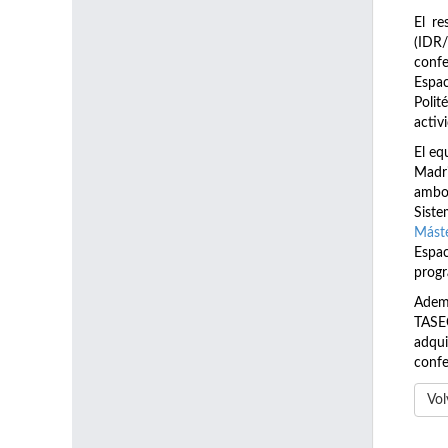
El re
(IDR/
conf
Espa
Polit
activ
El eq
Madri
ambo
Siste
Máste
Espac
progr
Adem
TASEC
adqui
confe
Vol