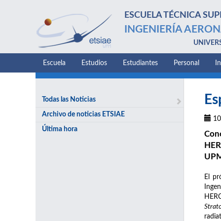
ESCUELA TÉCNICA SUP
INGENIERÍA AERON
UNIVER
Escuela
Estudios
Estudiantes
Personal
I
Es
Todas las Noticias
Archivo de noticias ETSIAE
10
Última hora
Cono
HERC
UPM
El pr
Ingen
HERC
Strat
radia