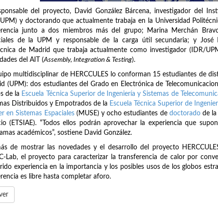
sponsable del proyecto, David González Bárcena, investigador del Inst
UPM) y doctorando que actualmente trabaja en la Universidad Politécni
erencia junto a dos miembros más del grupo; Marina Merchán Bravo,
ciales de la UPM y responsable de la carga útil secundaria; y José
écnica de Madrid que trabaja actualmente como investigador (IDR/UPM
idades del AIT (
Assembly, Integration & Testing
).
uipo multidisciplinar de HERCCULES lo conforman 15 estudiantes de disti
d (UPM): dos estudiantes del Grado en Electrónica de Telecomunicacion
s de la
Escuela Técnica Superior de Ingeniería y Sistemas de Telecomuni
mas Distribuidos y Empotrados de la
Escuela Técnica Superior de Ingenie
r en Sistemas Espaciales
(MUSE) y ocho estudiantes de
doctorado
de la
io (ETSIAE). “Todos ellos podrán aprovechar la experiencia que supon
amas académicos”, sostiene David González.
ás de mostrar las novedades y el desarrollo del proyecto HERCCULES
-Lab, el proyecto para caracterizar la transferencia de calor por conve
rido experiencia en la importancia y los posibles usos de los globos estra
rencia es libre hasta completar aforo.
ver