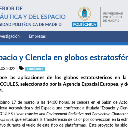
ERIOR DE
ÁUTICA Y DEL ESPACIO
SIDAD POLITÉCNICA DE MADRID
nvestigación
Empresas
pacio y Ciencia en globos estratosfér
.03.2022
|
Estudiantes
ce las aplicaciones de los globos estratosféricos en la
CULES, seleccionado por la Agencia Espacial Europea, y de
.
óximo 17 de marzo, a las 14:00 horas, se celebra en el Salón de Actos
iería Aeronáutica y del Espacio una conferencia titulada “Espacio y Cien
CULES (
Heat-transfer and Environment Radiative and Convective Characteriz
osphere
), que estudiará la transferencia de calor por convección en la est
tivo durante el vuelo de este tipo de plataformas. Este proyecto ha sid