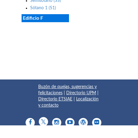
Semisótano (SS)
Sótano 1 (S1)
Edificio F
Buzón de quejas, sugerencias y
felicitaciones
|
Directorio UPM
|
Directorio ETSIAE
|
Localización
y contacto
© 2017 Escuela Técnica Superior de Ingeniería Aeronáutica y