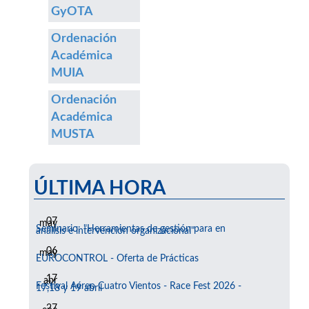
GyOTA
Ordenación
Académica
MUIA
Ordenación
Académica
MUSTA
ÚLTIMA HORA
07
may
Seminario: "Herramientas de gestión para en
análisis e intervención organizacional"
06
may
EUROCONTROL - Oferta de Prácticas
17
abr
Festival Aéreo Cuatro Vientos - Race Fest 2026 -
17,18 y 19 abril
27