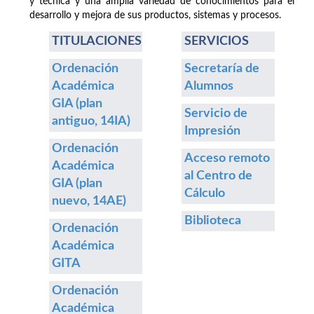
y técnica y una amplia variedad de conocimientos para el
desarrollo y mejora de sus productos, sistemas y procesos.
TITULACIONES
SERVICIOS
Ordenación
Secretaría de
Académica
Alumnos
GIA (plan
Servicio de
antiguo, 14IA)
Impresión
Ordenación
Acceso remoto
Académica
al Centro de
GIA (plan
Cálculo
nuevo, 14AE)
Biblioteca
Ordenación
Académica
GITA
Ordenación
Académica