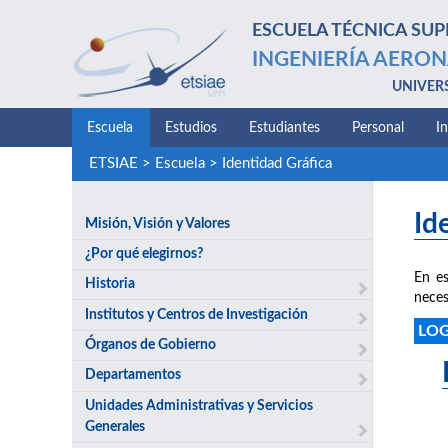
ESCUELA TÉCNICA SUP
INGENIERÍA AERON
UNIVER
Escuela
Estudios
Estudiantes
Personal
I
ETSIAE
>
Escuela
>
Identidad Gráfica
Id
Misión, Visión y Valores
¿Por qué elegirnos?
En es
Historia
neces
Institutos y Centros de Investigación
LO
Órganos de Gobierno
Departamentos
Unidades Administrativas y Servicios
Generales