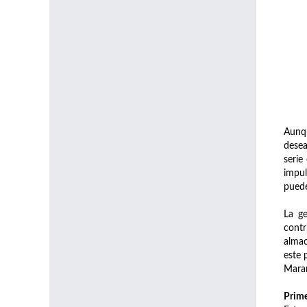
Aunqu
desea
serie
impul
puede
La ge
cont
almac
este 
Maran
Prime