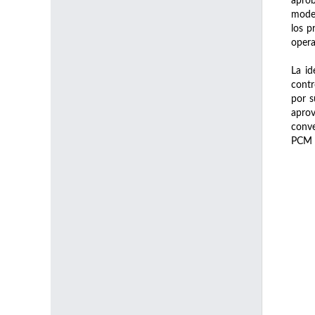
aprob
model
los p
opera
La id
contr
por s
aprov
conve
PCM y