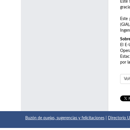
Este 
graci
Este 
(GIA)
Ingen
Sobr
El E-
Opera
Estac
por l
Vol
Buzón de quejas, sugerencias y felicitaciones
|
Directorio