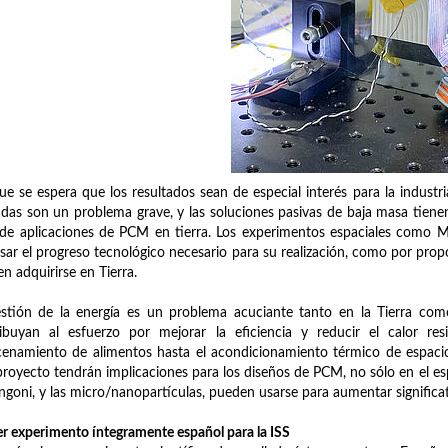
e se espera que los resultados sean de especial interés para la industr
das son un problema grave, y las soluciones pasivas de baja masa tienen
 de aplicaciones de PCM en tierra. Los experimentos espaciales como M
sar el progreso tecnológico necesario para su realización, como por prop
n adquirirse en Tierra.
stión de la energía es un problema acuciante tanto en la Tierra com
ribuyan al esfuerzo por mejorar la eficiencia y reducir el calor r
enamiento de alimentos hasta el acondicionamiento térmico de espacios
proyecto tendrán implicaciones para los diseños de PCM, no sólo en el es
goni, y las micro/nanopartículas, pueden usarse para aumentar significat
r experimento íntegramente español para la ISS