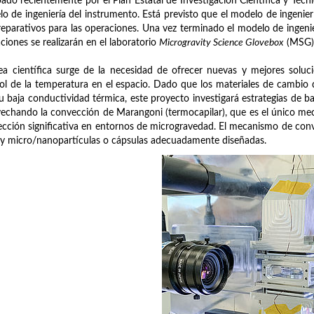
ado recientemente por el Plan Estatal de Investigación Científica y Técni
o de ingeniería del instrumento. Está previsto que el modelo de ingeni
reparativos para las operaciones. Una vez terminado el modelo de ingenie
ciones se realizarán en el laboratorio
Microgravity Science Glovebox
(MSG) 
ea científica surge de la necesidad de ofrecer nuevas y mejores solu
ol de la temperatura en el espacio. Dado que los materiales de cambio
u baja conductividad térmica, este proyecto investigará estrategias de b
echando la convección de Marangoni (termocapilar), que es el único mec
cción significativa en entornos de microgravedad. El mecanismo de co
 micro/nanopartículas o cápsulas adecuadamente diseñadas.