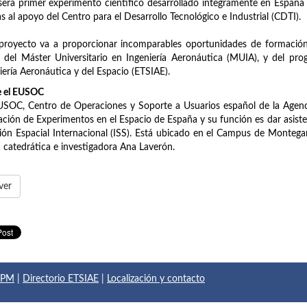
será primer experimento científico desarrollado íntegramente en España p
as al apoyo del Centro para el Desarrollo Tecnológico e Industrial (CDTI).
proyecto va a proporcionar incomparables oportunidades de formación 
, del Máster Universitario en Ingeniería Aeronáutica (MUIA), y del p
iería Aeronáutica y del Espacio (ETSIAE).
e el EUSOC
USOC, Centro de Operaciones y Soporte a Usuarios español de la Agenci
ción de Experimentos en el Espacio de España y su función es dar asistenc
ión Espacial Internacional (ISS). Está ubicado en el Campus de Monteg
a catedrática e investigadora Ana Laverón.
ver
 UPM
|
Directorio ETSIAE
|
Localización y contacto