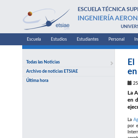
ESCUELA TÉCNICA SUP
INGENIERÍA AERON
UNIVER
Escuela
Estudios
Estudiantes
Personal
I
El
Todas las Noticias
en
Archivo de noticias ETSIAE
Última hora
25
La A
en d
ejec
La
Ag
por 
Inter